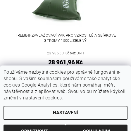
TREEIB® ZAVLAŽOVACÍ VAK PRO VZROSTLÉ A SBÍRKOVÉ
STROMY 1500L ZELENÝ
23 935,50 Kč bez DPH
28 961,96 Kč
Používáme nezbytné cookies pro správné fungování e-
3
položek celkem
shopu. S vaším souhlasem používáme také analytické
cookies Google Analytics, které nám pomáhají měřit
návštěvnost a zlepšovat web. Svou volbu můžete kdykoli
změnit v nastavení cookies.
|
|
ZAVLAŽOVACÍ VAKY.CZ
TREEIB.COM
Ochrana osobních údajů a cookies
NASTAVENÍ
Upravit nastavení cookies
2026 © ZavlažovacíVaky.cz, všechna práva vyhrazena
Vytvořil Shoptet