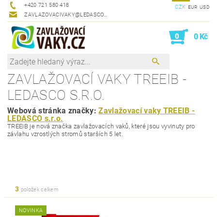
+420 721 580 418
CZK
EUR
USD
ZAVLAZOVACIVAKY@LEDASCO.CZ
0
0 Kč
ZAVLAŽOVACÍ VAKY TREEIB -
LEDASCO S.R.O.
Webová stránka značky:
Zavlažovací vaky TREEIB -
LEDASCO s.r.o.
TREEIB je nová značka zavlažovacích vaků, které jsou vyvinuty pro
závlahu vzrostlých stromů starších 5 let.
3
položek celkem
NOVINKA